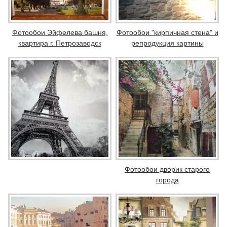
Фотообои Эйфелева башня,
Фотообои "кирпичная стена" и
квартира г. Петрозаводск
репродукция картины
Фотообои дворик старого
города